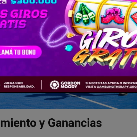
imiento y Ganancias