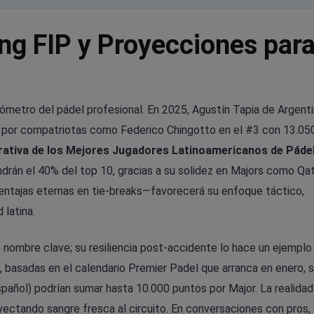
ing FIP y Proyecciones par
ómetro del pádel profesional. En 2025, Agustín Tapia de Argent
por compatriotas como Federico Chingotto en el #3 con 13.05
ativa de los Mejores Jugadores Latinoamericanos de Pádel
rán el 40% del top 10, gracias a su solidez en Majors como Qat
entajas eternas en tie-breaks—favorecerá su enfoque táctico,
 latina.
 nombre clave; su resiliencia post-accidente lo hace un ejemplo
 basadas en el calendario Premier Padel que arranca en enero, 
añol) podrían sumar hasta 10.000 puntos por Major. La realidad
nyectando sangre fresca al circuito. En conversaciones con pros,