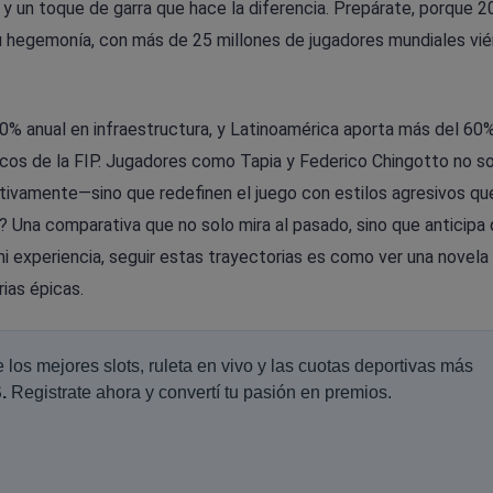
 y un toque de garra que hace la diferencia. Prepárate, porque 
su hegemonía, con más de 25 millones de jugadores mundiales vi
20% anual en infraestructura, y Latinoamérica aporta más del 60
icos de la FIP. Jugadores como Tapia y Federico Chingotto no s
ivamente—sino que redefinen el juego con estilos agresivos qu
? Una comparativa que no solo mira al pasado, sino que anticipa
i experiencia, seguir estas trayectorias es como ver una novela
rias épicas.
de los mejores slots, ruleta en vivo y las cuotas deportivas más
.
Registrate ahora y convertí tu pasión en premios.