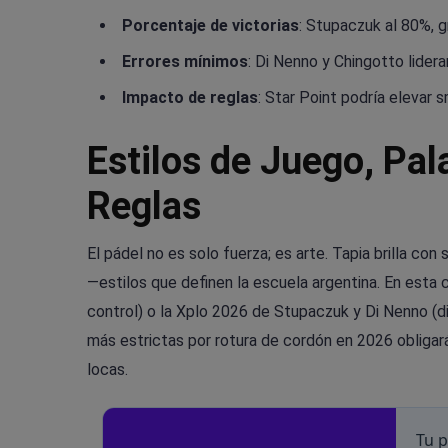
Porcentaje de victorias
: Stupaczuk al 80%, g
Errores mínimos
: Di Nenno y Chingotto lider
Impacto de reglas
: Star Point podría elevar 
Estilos de Juego, Pal
Reglas
El pádel no es solo fuerza; es arte. Tapia brilla c
—estilos que definen la escuela argentina. En esta
control) o la Xplo 2026 de Stupaczuk y Di Nenno (d
más estrictas por rotura de cordón en 2026 obligar
locas.
Tu 