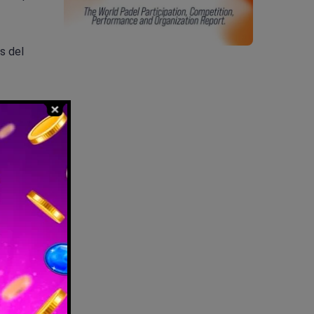
s del