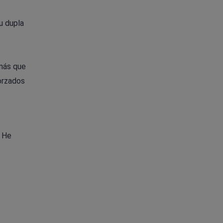
su dupla
 más que
orzados
. He