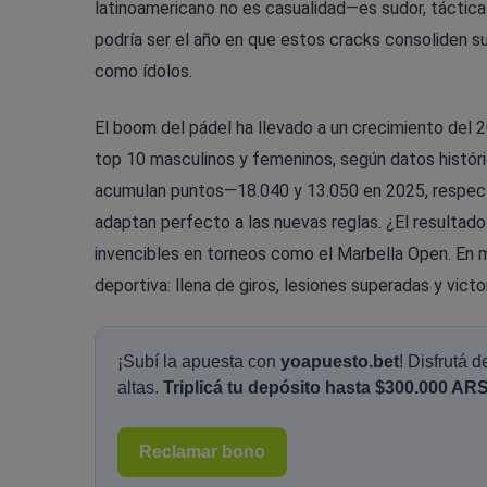
latinoamericano no es casualidad—es sudor, táctica
podría ser el año en que estos cracks consoliden 
como ídolos.
El boom del pádel ha llevado a un crecimiento del 
top 10 masculinos y femeninos, según datos histór
acumulan puntos—18.040 y 13.050 en 2025, respect
adaptan perfecto a las nuevas reglas. ¿El resultado
invencibles en torneos como el Marbella Open. En m
deportiva: llena de giros, lesiones superadas y victo
¡Subí la apuesta con
yoapuesto.bet
! Disfrutá 
altas.
Triplicá tu depósito hasta $300.000 ARS
Reclamar bono