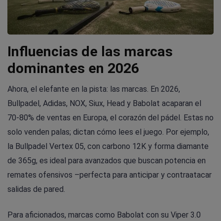
Influencias de las marcas
dominantes en 2026
Ahora, el elefante en la pista: las marcas. En 2026,
Bullpadel, Adidas, NOX, Siux, Head y Babolat acaparan el
70-80% de ventas en Europa, el corazón del pádel. Estas no
solo venden palas; dictan cómo lees el juego. Por ejemplo,
la Bullpadel Vertex 05, con carbono 12K y forma diamante
de 365g, es ideal para avanzados que buscan potencia en
remates ofensivos –perfecta para anticipar y contraatacar
salidas de pared.
Para aficionados, marcas como Babolat con su Viper 3.0