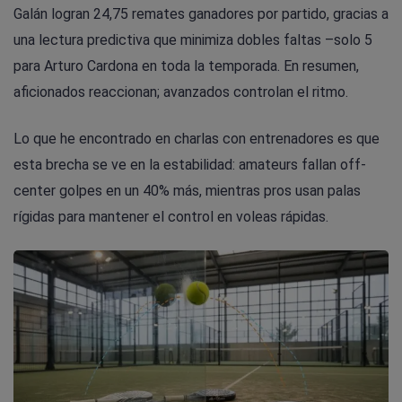
Galán logran 24,75 remates ganadores por partido, gracias a
una lectura predictiva que minimiza dobles faltas –solo 5
para Arturo Cardona en toda la temporada. En resumen,
aficionados reaccionan; avanzados controlan el ritmo.
Lo que he encontrado en charlas con entrenadores es que
esta brecha se ve en la estabilidad: amateurs fallan off-
center golpes en un 40% más, mientras pros usan palas
rígidas para mantener el control en voleas rápidas.