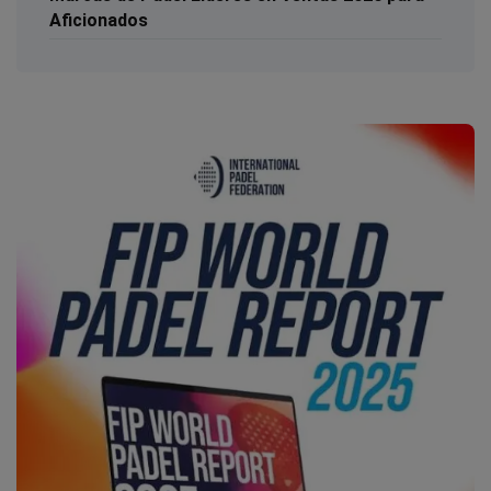
Aficionados