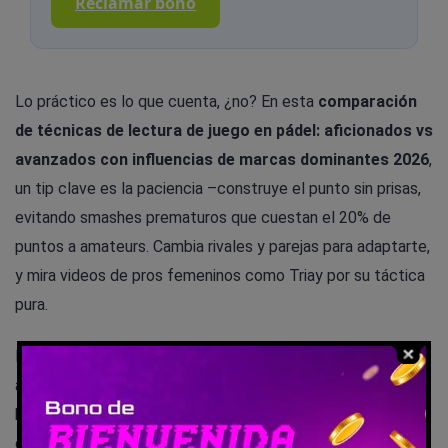
Reclamar bono
Lo práctico es lo que cuenta, ¿no? En esta
comparación
de técnicas de lectura de juego en pádel: aficionados vs
avanzados con influencias de marcas dominantes 2026
,
un tip clave es la paciencia –construye el punto sin prisas,
evitando smashes prematuros que cuestan el 20% de
puntos a amateurs. Cambia rivales y parejas para adaptarte,
y mira videos de pros femeninos como Triay por su táctica
pura.
Para marcas, elige según nivel: Bullpadel Vertex para
avanzados en ofensiva, o Babolat Air Viper para control
híbrido. Regularidad es reina –un partido semanal más
clases mejoran táctica en un 30%. Errores comunes: ignorar