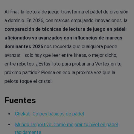
Al final, la lectura de juego transforma el pádel de diversión
a dominio. En 2026, con marcas empujando innovaciones, la
comparación de técnicas de lectura de juego en pádel:
aficionados vs avanzados con influencias de marcas
dominantes 2026
nos recuerda que cualquiera puede
avanzar –solo hay que leer entre líneas, o mejor dicho,
entre rebotes. ¿Estás listo para probar una Vertex en tu
próximo partido? Piensa en eso la próxima vez que la
pelota toque el cristal.
Fuentes
Chekab: Golpes básicos de pádel
Mundo Deportivo: Cómo mejorar tu nivel en pádel
rápidamente