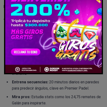
paredes (40% fallos aficionados) o sobreconfianza en pros.
Aquí van tips en bullets para implementar ya:
Paciencia en puntos largos:
Lee el rival antes de
atacar; reduce errores no forzados al 50%.
Usa analytics simples:
Apps gratuitas para rastrear
rebotes; ideal para pasar de aficionado a intermedio.
Elige pala adecuada:
Híbridas 2026 como Adidas
Metalbone para equilibrio en lectura defensiva-
ofensiva.
Entrena secuencias:
20 minutos diarios en paredes
para predecir ángulos, clave en Premier Padel.
Mira pros:
Estudia stats como los 24,75 remates de
Galán para inspirarte.