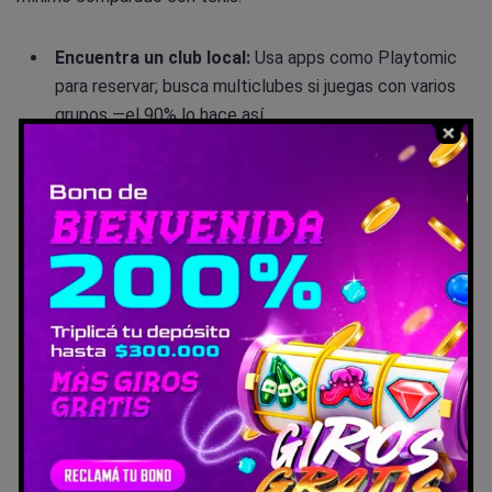
Encuentra un club local:
Usa apps como Playtomic
para reservar; busca multiclubes si juegas con varios
grupos —el 90% lo hace así.
Forma tu dupla:
El dobles es social; invita a un amigo
para rallies divertidos y estrategia compartida.
Invierte en lo básico:
Pala homologada, pelota FIP, y
protector de pala para durabilidad.
Practica progresivamente:
Empieza con partidos
sociales, avanza a torneos amateurs; enfócate en
posición y paredes para mejorar rápido.
Cuida la salud:
Calienta bien; su bajo impacto lo hace
ideal para todas las edades, pero hidrátate en
sesiones largas.