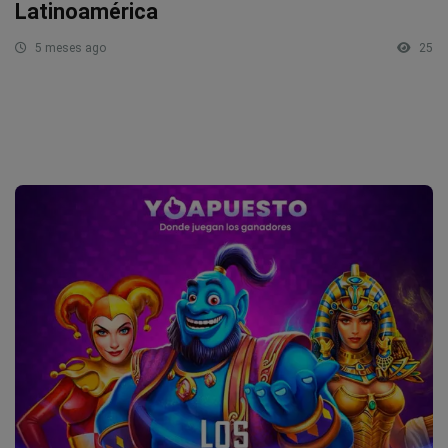
Latinoamérica
5 meses ago
25