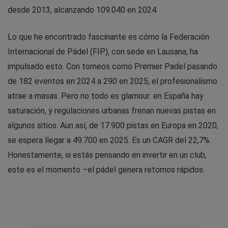
desde 2013, alcanzando 109.040 en 2024.
Lo que he encontrado fascinante es cómo la Federación
Internacional de Pádel (FIP), con sede en Lausana, ha
impulsado esto. Con torneos como Premier Padel pasando
de 182 eventos en 2024 a 290 en 2025, el profesionalismo
atrae a masas. Pero no todo es glamour: en España hay
saturación, y regulaciones urbanas frenan nuevas pistas en
algunos sitios. Aun así, de 17.900 pistas en Europa en 2020,
se espera llegar a 49.700 en 2025. Es un CAGR del 22,7%.
Honestamente, si estás pensando en invertir en un club,
este es el momento –el pádel genera retornos rápidos.