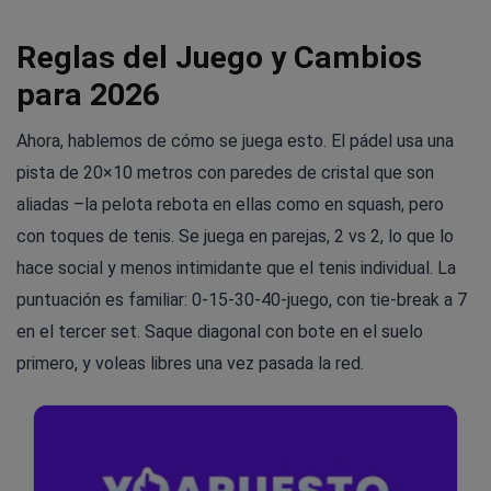
Reglas del Juego y Cambios
para 2026
Ahora, hablemos de cómo se juega esto. El pádel usa una
pista de 20×10 metros con paredes de cristal que son
aliadas –la pelota rebota en ellas como en squash, pero
con toques de tenis. Se juega en parejas, 2 vs 2, lo que lo
hace social y menos intimidante que el tenis individual. La
puntuación es familiar: 0-15-30-40-juego, con tie-break a 7
en el tercer set. Saque diagonal con bote en el suelo
primero, y voleas libres una vez pasada la red.