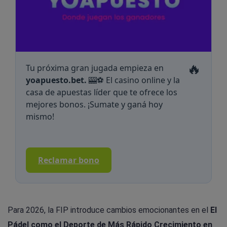
🔥
Tu próxima gran jugada empieza en
yoapuesto.bet.
🎰⚽ El casino online y la
casa de apuestas líder que te ofrece los
mejores bonos. ¡Sumate y ganá hoy
mismo!
Reclamar bono
Para 2026, la FIP introduce cambios emocionantes en el
El
Pádel como el Deporte de Más Rápido Crecimiento en