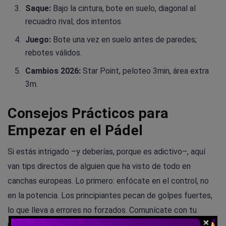
Saque:
Bajo la cintura, bote en suelo, diagonal al
recuadro rival; dos intentos.
Juego:
Bote una vez en suelo antes de paredes;
rebotes válidos.
Cambios 2026:
Star Point, peloteo 3min, área extra
3m.
Consejos Prácticos para
Empezar en el Pádel
Si estás intrigado –y deberías, porque es adictivo–, aquí
van tips directos de alguien que ha visto de todo en
canchas europeas. Lo primero: enfócate en el control, no
en la potencia. Los principiantes pecan de golpes fuertes,
lo que lleva a errores no forzados. Comunícate con tu
pareja; un simple ‘tuya’ evita choques embarazosos.