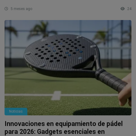
5 meses ago
24
Noticias
Innovaciones en equipamiento de pádel
para 2026: Gadgets esenciales en