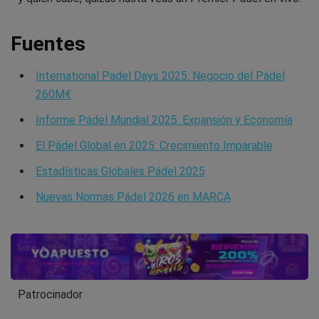
Fuentes
International Padel Days 2025: Negocio del Pádel
260M€
Informe Pádel Mundial 2025: Expansión y Economía
El Pádel Global en 2025: Crecimiento Imparable
Estadísticas Globales Pádel 2025
Nuevas Normas Pádel 2026 en MARCA
Patrocinador