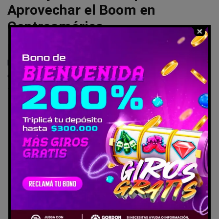
Aprovechar el Boom en
Centroamérica
Mira, si estás en Guatemala o Panamá pensando en el
pádel, no esperes a que lleguen las sedes. En mi
experiencia, la clave es empezar local y escalar. Aquí van
tips directos para federaciones, jugadores y organizadores:
Afíliate a tu federación nacional FIP: es gratis para
jugadores y te da acceso a clasificatorios y rankings
globales.
Invierte en pistas homologadas: construye indoor con
césped artificial y cristales IRTP; cuesta alrededor
de 500.000 euros por club, pero atrae sponsors.
Organiza eventos locales: empieza con torneos FIP
Bronze para ganar visibilidad y puntos; usa el Star