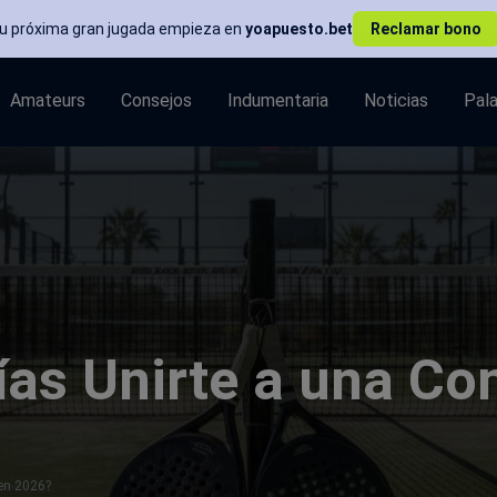
Tu próxima gran jugada empieza en
yoapuesto.bet
Reclamar bono
Amateurs
Consejos
Indumentaria
Noticias
Pal
ías Unirte a una C
en 2026?