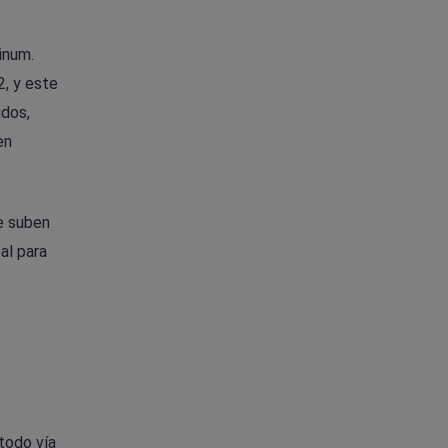
inum.
2, y este
idos,
en
e suben
al para
 todo vía