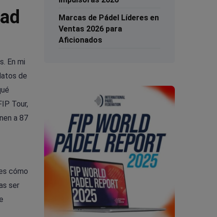
dad
Marcas de Pádel Líderes en
Ventas 2026 para
Aficionados
s. En mi
datos de
qué
FIP Tour,
unen a 87
 ves cómo
as ser
de