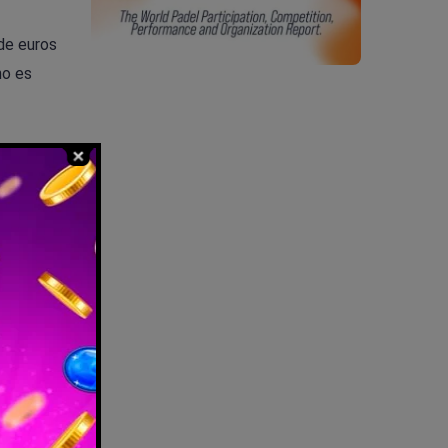
de euros
no es