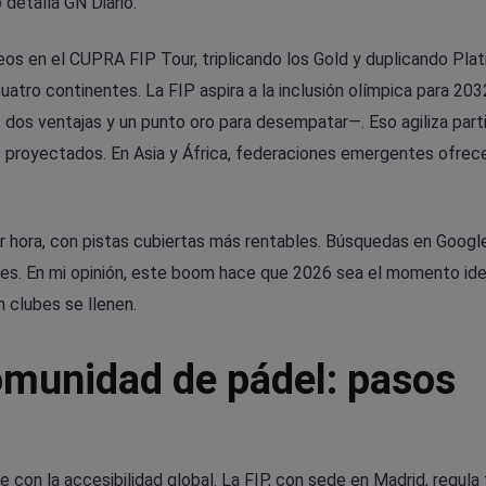
 detalla GN Diario.
os en el CUPRA FIP Tour, triplicando los Gold y duplicando Plat
atro continentes. La FIP aspira a la inclusión olímpica para 203
 dos ventajas y un punto oro para desempatar—. Eso agiliza part
 proyectados. En Asia y África, federaciones emergentes ofrec
r hora, con pistas cubiertas más rentables. Búsquedas en Googl
nes. En mi opinión, este boom hace que 2026 sea el momento ide
n clubes se llenen.
omunidad de pádel: pasos
 con la accesibilidad global. La FIP, con sede en Madrid, regula