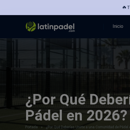
☘️ 
Inicio
¿Por Qué Deber
Pádel en 2026?
Portada
»
¿Por Qué Deberías Unirte a una Comunidad de Pádel 