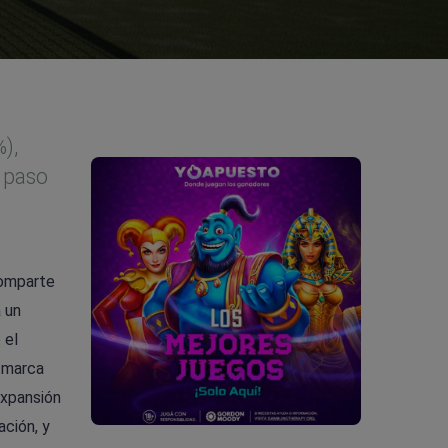
),
a paso
comparte
 un
 el
o marca
expansión
ación, y