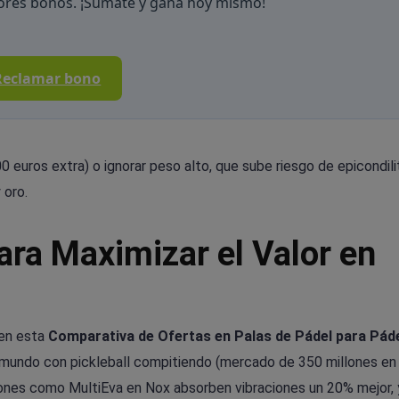
ores bonos. ¡Sumate y ganá hoy mismo!
Reclamar bono
euros extra) o ignorar peso alto, que sube riesgo de epicondilit
 oro.
ara Maximizar el Valor en
 en esta
Comparativa de Ofertas en Palas de Pádel para Pád
n mundo con pickleball compitiendo (mercado de 350 millones en 
aciones como MultiEva en Nox absorben vibraciones un 20% mejor, 