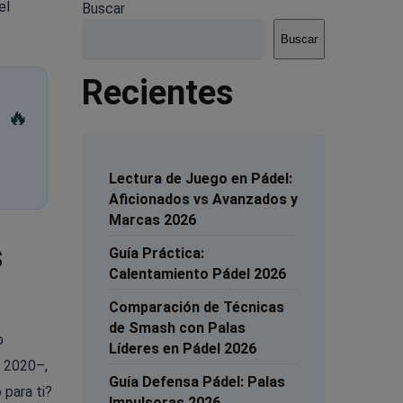
el
Buscar
Buscar
Recientes
🔥
Lectura de Juego en Pádel:
Aficionados vs Avanzados y
Marcas 2026
s
Guía Práctica:
Calentamiento Pádel 2026
Comparación de Técnicas
de Smash con Palas
o
Líderes en Pádel 2026
e 2020–,
Guía Defensa Pádel: Palas
 para ti?
Impulsoras 2026