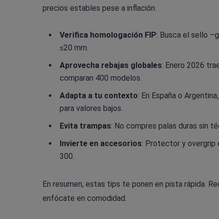
precios estables pese a inflación.
Verifica homologación FIP
: Busca el sello 
≤20 mm.
Aprovecha rebajas globales
: Enero 2026 tra
comparan 400 modelos.
Adapta a tu contexto
: En España o Argentina,
para valores bajos.
Evita trampas
: No compres palas duras sin t
Invierte en accesorios
: Protector y overgrip
300.
En resumen, estas tips te ponen en pista rápida. R
enfócate en comodidad.