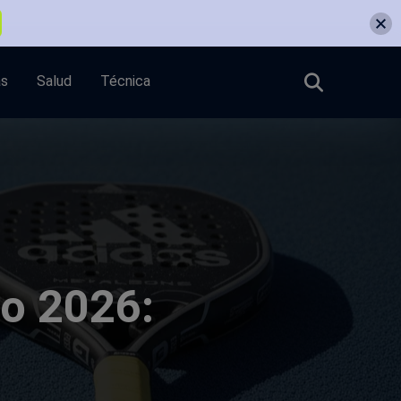
as
Salud
Técnica
vo 2026: