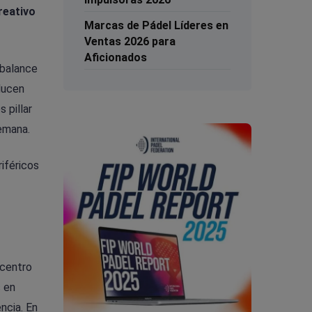
reativo
Marcas de Pádel Líderes en
Ventas 2026 para
Aficionados
 balance
ducen
 pillar
semana.
iféricos
 centro
s en
ncia. En