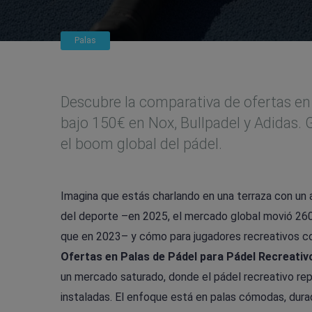
Palas
Descubre la comparativa de ofertas en 
bajo 150€ en Nox, Bullpadel y Adidas. G
el boom global del pádel.
Imagina que estás charlando en una terraza con un
del deporte –en 2025, el mercado global movió 260,
que en 2023– y cómo para jugadores recreativos com
Ofertas en Palas de Pádel para Pádel Recreativ
un mercado saturado, donde el pádel recreativo rep
instaladas. El enfoque está en palas cómodas, durad