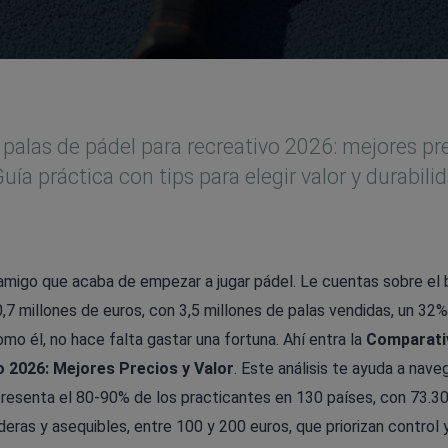
palas de pádel para recreativo 2026: mejores pr
uía práctica con tips para elegir valor y durabili
 amigo que acaba de empezar a jugar pádel. Le cuentas sobre el
7 millones de euros, con 3,5 millones de palas vendidas, un 32
o él, no hace falta gastar una fortuna. Ahí entra la
Comparati
o 2026: Mejores Precios y Valor
. Este análisis te ayuda a nave
resenta el 80-90% de los practicantes en 130 países, con 73.30
eras y asequibles, entre 100 y 200 euros, que priorizan control 