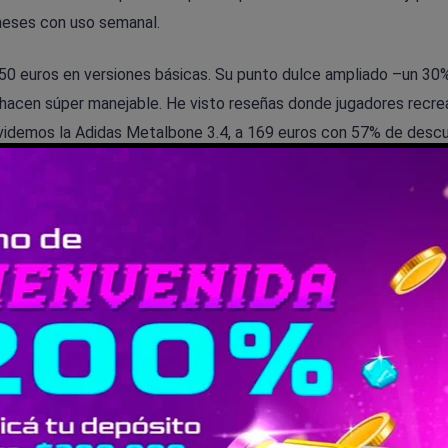
 meses con uso semanal.
 150 euros en versiones básicas. Su punto dulce ampliado –un 3
acen súper manejable. He visto reseñas donde jugadores recrea
 olvidemos la Adidas Metalbone 3.4, a 169 euros con 57% de desc
es.
IP, con marcos de 38 mm y formas redondas o de lágrima que pri
arcas dominantes para 2026, estas ofrecen valor real sin extra
 Guía Práctica Paso a Paso
re honestidad sobre tu nivel. Para recreativos, empieza evaluando
 (híbrida). Usa comparadores como PadelZoom, que listan 400+ m