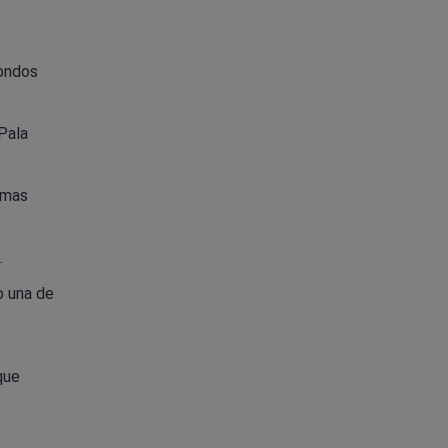
dondos
Pala
ramas
.
o una de
que