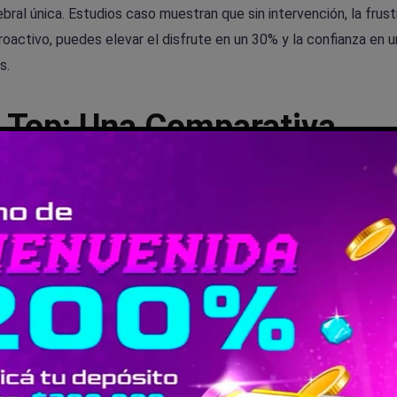
ebral única. Estudios caso muestran que sin intervención, la frust
oactivo, puedes elevar el disfrute en un 30% y la confianza en 
s.
s Top: Una Comparativa
ara Dolencias Mentales en Pádel: Opciones Top en 2026
, des
 deportes de raqueta. Primero, el mindfulness y yoga: reducen 
r semana. Son ideales para visualización de rallies y respiració
s globales es que son accesibles –apps digitales crecen un 50%
 secundarios.
d competitiva con remedios como Ignatia. Estudios en deportes 
entales. La osteopatía, por su lado, libera tensiones musculares