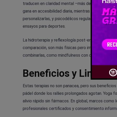
traducen en claridad mental –más del 50% de pros 
gana en accesibilidad diaria, mientras la homeopatía
personalizarlas, y psicodélicos regulados como psi
ensayos para deportes.
La hidroterapia y reflexología post-entreno ayudan
comparación, son más físicas pero impactan lo men
combinarlas, como mindfulness con osteopatía, par
Beneficios y Limitac
Estas terapias no son panacea, pero sus beneficios
pádel donde los rallies prolongados agotan. Yoga 
alivio rápido sin fármacos. En global, marcos como
profesionales certificados y consentimiento inform