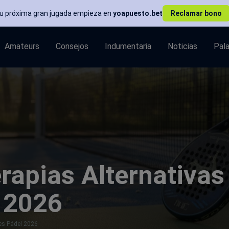
Tu próxima gran jugada empieza en
yoapuesto.bet
Reclamar bono
Amateurs
Consejos
Indumentaria
Noticias
Pal
rapias Alternativas
 2026
es Pádel 2026