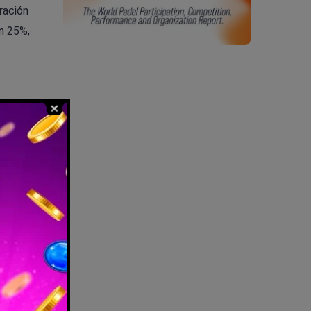
ración
un 25%,
taco las
estrés en
n
 en
muestran
 que se