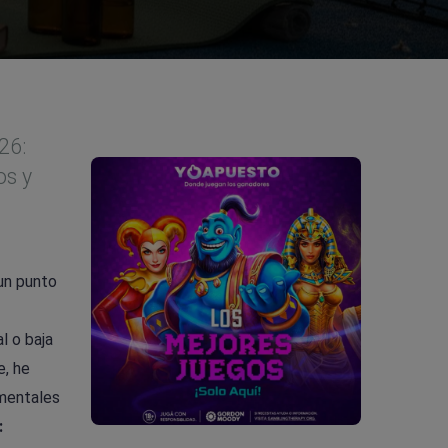
26:
os y
 un punto
l o baja
e, he
 mentales
: