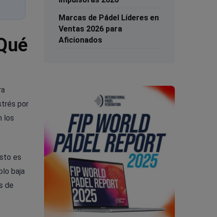
Marcas de Pádel Líderes en
Ventas 2026 para
 Qué
Aficionados
ra
strés por
n los
esto es
olo baja
as de