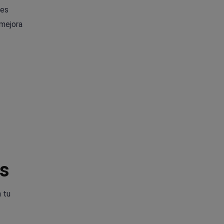
nes
 mejora
as
 tu