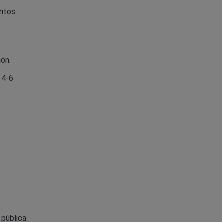
untos
ión.
 4-6
pública.