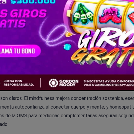
la usan, según expertos como Javier Concepción. Comparadas, 
 brilla en episodios agudos. Para 2026, terapias digitales con IA
locibina ofrecen hasta 60% de remisión en depresión, aunque aún
 en recuperación mental vía baños de contraste, reduciendo fatig
tal indirectamente. Honestamente, ninguna es mágica sola; la c
a un enfoque holístico que eleve el rendimiento en un 20-30%.
iones: Lo Que Debes Saber
 son claros. El mindfulness mejora concentración sostenida, esen
fomenta autoconfianza al conectar cuerpo y mente, y homeopatí
 los de la OMS para medicinas complementarias aseguran segurid
ado.