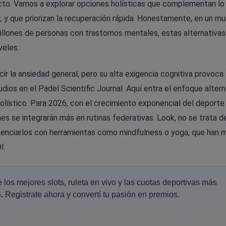
to. Vamos a explorar opciones holísticas que complementan lo
, y que priorizan la recuperación rápida. Honestamente, en un m
lones de personas con trastornos mentales, estas alternativas
veles.
r la ansiedad general, pero su alta exigencia cognitiva provoca 
ios en el Padel Scientific Journal. Aquí entra el enfoque altern
olístico. Para 2026, con el crecimiento exponencial del deporte
s se integrarán más en rutinas federativas. Look, no se trata d
otenciarlos con herramientas como mindfulness o yoga, que han 
I.
de los mejores slots, ruleta en vivo y las cuotas deportivas más
.
Registrate ahora y convertí tu pasión en premios.