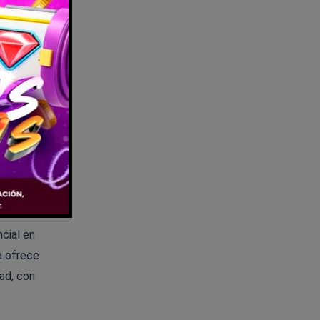
el yoga
 podrían
 en
a. En
lave es
cial en
a ofrece
ad, con