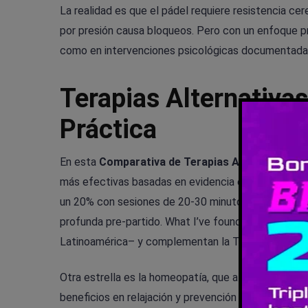
La realidad es que el pádel requiere resistencia cer
por presión causa bloqueos. Pero con un enfoque pr
como en intervenciones psicológicas documentada
Terapias Alternativa
Práctica
En esta
Comparativa de Terapias Alternativas p
más efectivas basadas en evidencia extrapolada de
un 20% con sesiones de 20-30 minutos, tres veces po
profunda pre-partido. What I’ve found en cobertura
Latinoamérica– y complementan la TCC sin efectos
Otra estrella es la homeopatía, que alivia ansieda
beneficios en relajación y prevención de lesiones m