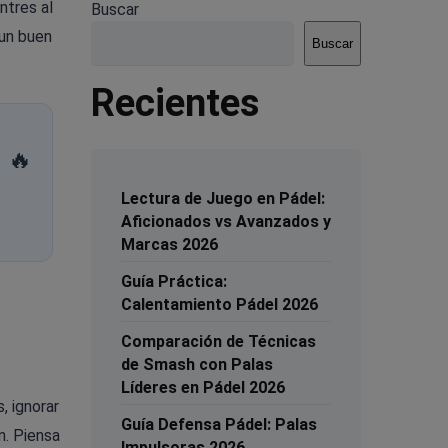
ntres al
Buscar
 un buen
Buscar
Recientes
🔥
Lectura de Juego en Pádel:
Aficionados vs Avanzados y
Marcas 2026
Guía Práctica:
Calentamiento Pádel 2026
Comparación de Técnicas
de Smash con Palas
Líderes en Pádel 2026
, ignorar
Guía Defensa Pádel: Palas
n. Piensa
Impulsoras 2026