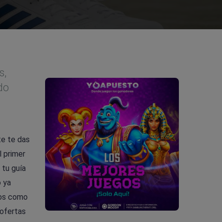
s,
do
te te das
l primer
 tu guía
o ya
tos como
 ofertas