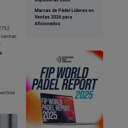
Marcas de Pádel Líderes en
Ventas 2026 para
Aficionados
275,2
e centran
y
a
pentirse