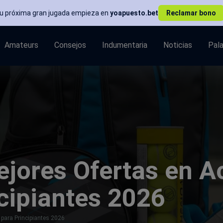
Tu próxima gran jugada empieza en
yoapuesto.bet
Reclamar bono
Amateurs
Consejos
Indumentaria
Noticias
Pal
ejores Ofertas en A
cipiantes 2026
 para Principiantes 2026