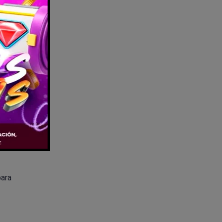
a de
tas en
l tenis.
para