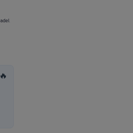
adel.
🔥