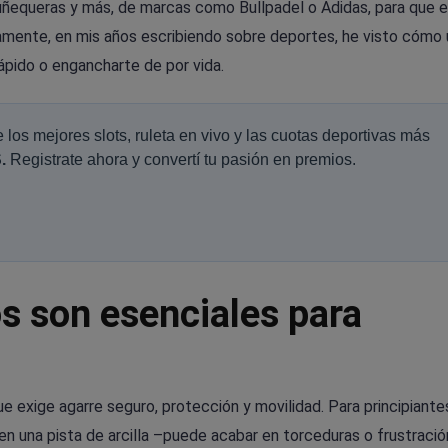
uñequeras y más, de marcas como Bullpadel o Adidas, para que e
tamente, en mis años escribiendo sobre deportes, he visto cómo
rápido o engancharte de por vida.
de los mejores slots, ruleta en vivo y las cuotas deportivas más
.
Registrate ahora y convertí tu pasión en premios.
os son esenciales para
ue exige agarre seguro, protección y movilidad. Para principiantes
n una pista de arcilla –puede acabar en torceduras o frustració