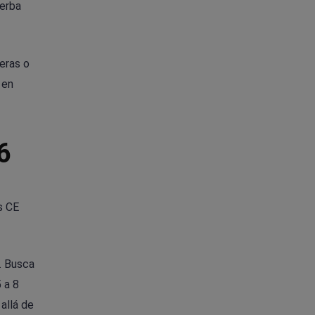
ierba
eras o
 en
6
s CE
. Busca
 a 8
allá de