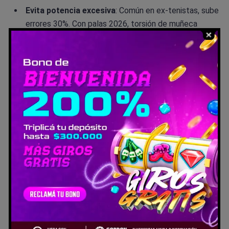
Evita potencia excesiva
: Común en ex-tenistas, sube
errores 30%. Con palas 2026, torsión de muñeca
+10% para efectos en globos.
Usa paredes inteligentemente
: No temas; golpea
prematuro pierde 80% de puntos recuperables. Drill:
globo a toalla en fondo.
Mantenimiento clave
: Overgrip cada 10-15 horas;
funda térmica, evita calor. Chequea agujeros
periféricos ≤20 mm.
Recupera posición
: Tras golpe, vuelve a base –
reduce reacción 20% sin flexión de piernas.
Adapta globalmente
: En torneos FIP, saques con pie
en línea; peloteo 3 min. Para amateurs, enfócate en
transición a volea.