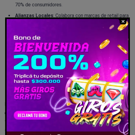
70% de consumidores.
Alianzas Locales
: Colabora con marcas de retail para
cross-promos; sube inversión +50% en media.
IA Personalizada
: Usa tools para emails targeted –
optimiza 40% de campañas y reduce CAC por debajo
de 50€/socio.
Eventos Híbridos
: Mezcla online (lives en TikTok)
con offline (torneos fans) para retención 80%.
Análisis Constante
: Monitorea 80% discovery vía
redes; ajusta para ROI 20-30%.
Errores comunes: no responder en redes (pierdes
engagement), ignorar datos (sobreestimas demanda), o
faltar omnicanal. Evita saturación midiendo ocupación real
–con 50 clubes nuevos semanales, la visibilidad es todo.