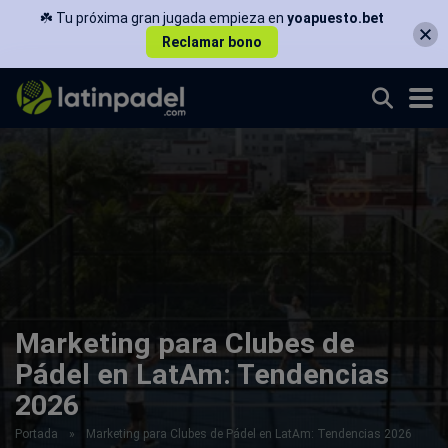
☘️ Tu próxima gran jugada empieza en
yoapuesto.bet
Reclamar bono
Marketing para Clubes de
Pádel en LatAm: Tendencias
2026
Portada
»
Marketing para Clubes de Pádel en LatAm: Tendencias 2026