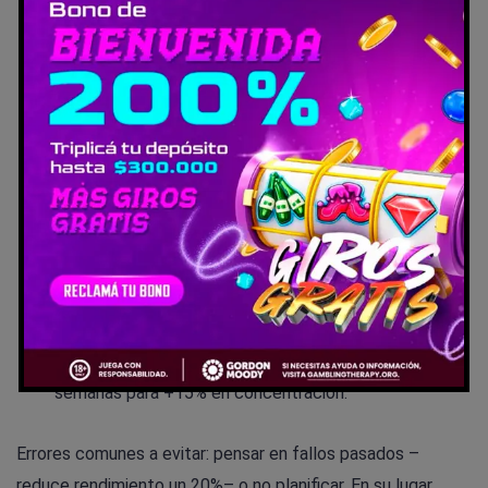
antes de cada golpe y toca el cristal de la esquina
para resetear. Di ‘próxima bola’ en voz baja –mantiene
el presente.
Entrenamiento específico (3 veces/semana, 45
min)
: Defiende la red mientras globos van a esquinas;
usa apps como Stroop para atención. Lleva un diario
post-sesión de emociones.
Durante el partido
: Diálogo interno positivo como
‘paciencia, globo alto’. Ignora el marcador; apunta a
cero errores no forzados.
Post-partido (10 min)
: Analiza errores (no más del
20% en foco mental) y visualiza mejoras. Repite 4
semanas para +15% en concentración.
Errores comunes a evitar: pensar en fallos pasados –
reduce rendimiento un 20%– o no planificar. En su lugar,