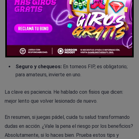
Fisioterapia:
Sesiones semanales para epicondilitis o
rodilla; incluye propiocepción.
Reentrenamiento:
Progresivo, con fuerza específica;
chequeo anual podológico.
Mantenimiento mental:
Reduce estrés con
endorfinas post-lesión vía caminatas ligeras.
Seguro y chequeos:
En torneos FIP, es obligatorio;
para amateurs, invierte en uno.
La clave es paciencia. He hablado con fisios que dicen:
mejor lento que volver lesionado de nuevo.
En resumen, si juegas pádel, cuida tu salud transformando
dudas en acción. ¿Vale la pena el riesgo por los beneficios?
Absolutamente, si lo haces bien. Prueba estos tips y