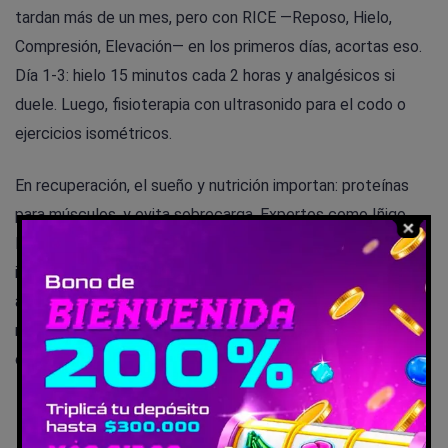
tardan más de un mes, pero con RICE —Reposo, Hielo,
Compresión, Elevación— en los primeros días, acortas eso.
Día 1-3: hielo 15 minutos cada 2 horas y analgésicos si
duele. Luego, fisioterapia con ultrasonido para el codo o
ejercicios isométricos.
En recuperación, el sueño y nutrición importan: proteínas
para músculos, y evita sobrecarga. Expertos como Iñigo
Martín Sánchez recomiendan reentrenar al 50% de
intensidad inicial. Globalmente, apps como SNP Salud
ayudan con seguimiento remoto. Mujeres, por cierto, ven
menos perímetro abdominal vs. sedentarias —otro plus si
cuidas la recuperación.
Fase aguda:
RICE inmediato; reposa 48-72 horas sin
forzar.