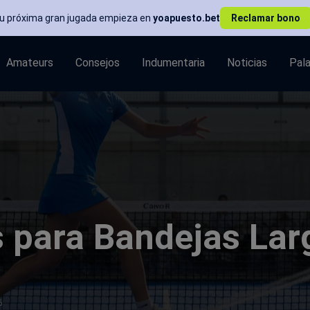
Tu próxima gran jugada empieza en
yoapuesto.bet
Reclamar bono
Amateurs
Consejos
Indumentaria
Noticias
Pal
 para Bandejas Lar
6