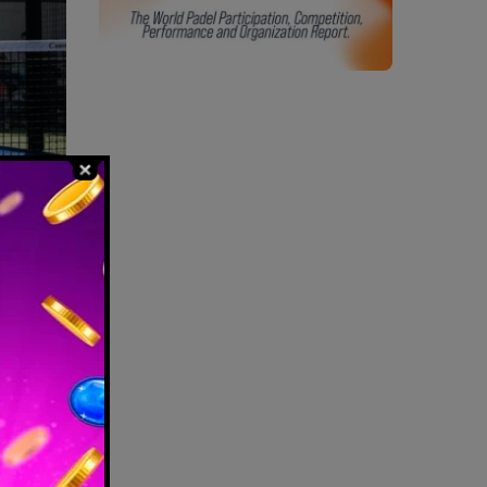
inental
e 0.8