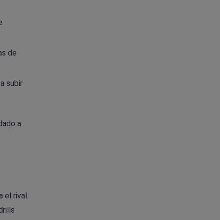
e
as de
a subir
dado a
el rival.
rills