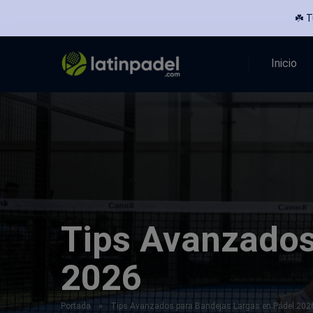
☘️ 
Inicio
Tips Avanzados
2026
Portada
»
Tips Avanzados para Bandejas Largas en Pádel 202