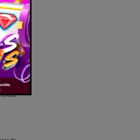
or encima
 muy
 fondos.