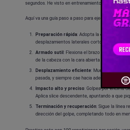
segundos. He visto en entrenamientos cómo eso mar
Aquí va una guía paso a paso para ejecutar una bande
Preparación rápida
: Adopta la empuñadura co
desplazamientos laterales cortos. El brazo libr
Armado sutil
: Flexiona el brazo de la pala li
de la cabeza con la cara abierta para el slice—
Desplazamiento eficiente
: Muévete lateralme
pasada, y siempre cae hacia adelante para volve
Impacto alto y preciso
: Golpea por encima de
Aplica slice descendente, apuntando a que pique
Terminación y recuperación
: Sigue la línea 
dirección del golpe, completando todo en me