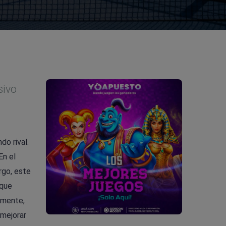
sivo
do rival.
En el
rgo, este
 que
amente,
 mejorar