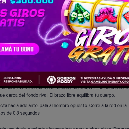
ca la diferencia en dobles intensos.
ja larga impecable. Síguela en la pista y notarás el cambio.
ntinental en 0.2 segundos. Mantén los pies en el suelo, usa
e apunta a la bola para guiar tu mirada.
geramente, arma al lado derecho si eres diestro. Mantén la pala p
nada de cargar el hombro atrás, eso lleva a errores.
nte sin perder contacto con el suelo. Solo salta si la bola está
r a la red.
 la cabeza en laterales o al menos a la altura de los hombros en
 cerca del fondo rival. El brazo libre equilibra tu cuerpo.
recta hacia adelante, pala al hombro opuesto. Corre a la red en la
nos de 0.8 segundos.