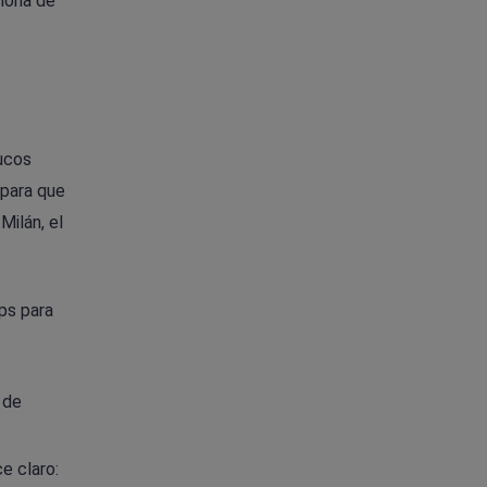
siona de
rucos
 para que
Milán, el
ps para
 de
e claro: