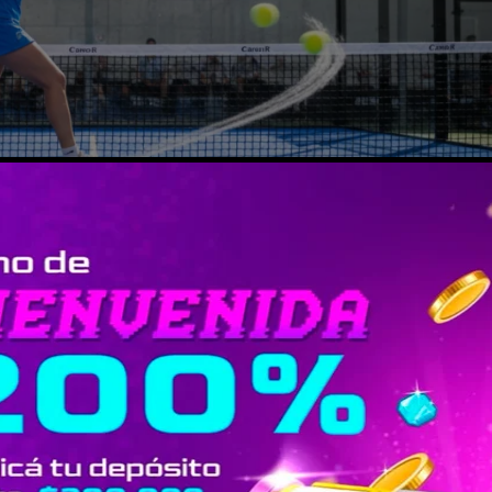
cnica: Paso a Paso
ase si quieres precisión en bandejas largas. La empuñadura cont
 Y el tiempo: pros completan el golpe y recuperación en menos d