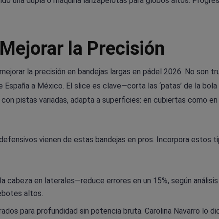
ndo una dupla o máquina lanzapelotas para globos altos. Progre
Mejorar la Precisión
mejorar la precisión en bandejas largas en pádel 2026. No son t
España a México. El slice es clave—corta las ‘patas’ de la bola
, con pistas variadas, adapta a superficies: en cubiertas como en 
efensivos vienen de estas bandejas en pros. Incorpora estos ti
la cabeza en laterales—reduce errores en un 15%, según análisis
ebotes altos.
grados para profundidad sin potencia bruta. Carolina Navarro lo dic