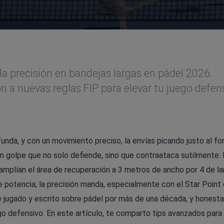
a precisión en bandejas largas en pádel 2026.
 a nuevas reglas FIP para elevar tu juego defen
funda, y con un movimiento preciso, la envías picando justo al fon
 golpe que no solo defiende, sino que contraataca sutilmente. 
amplían el área de recuperación a 3 metros de ancho por 4 de la
de potencia; la precisión manda, especialmente con el Star Point
e jugado y escrito sobre pádel por más de una década, y honest
go defensivo. En este artículo, te comparto tips avanzados para