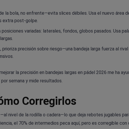
e la bola, no enfrente—evita slices débiles. Usa el nuevo área d
 extra post-golpe.
a posiciones variadas: laterales, fondos, globos pasados. Usa pal
largas.
 prioriza precisión sobre riesgo—una bandeja larga fuerza al rival 
nsivos.
mejorar la precisión en bandejas largas en pádel 2026 me ha ayu
o por semana y mide resultados.
ómo Corregirlos
l nivel de la rodilla o cadera—lo que deja rebotes jugables para 
iencia, el 70% de intermedios peca aquí, pero es corregible con d