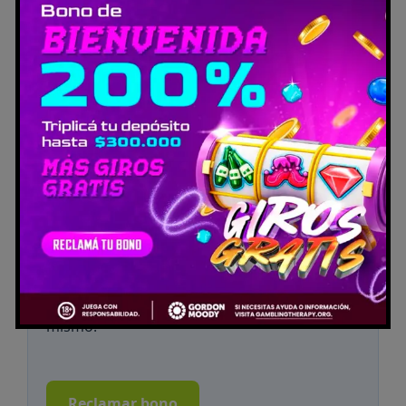
paciencia para no caer en adicción (5-10% riesgo).
🔥
Tu próxima gran jugada empieza en
yoapuesto.bet.
🎰⚽ El casino online y la
casa de apuestas líder que te ofrece los
mejores bonos. ¡Sumate y ganá hoy
mismo!
Reclamar bono