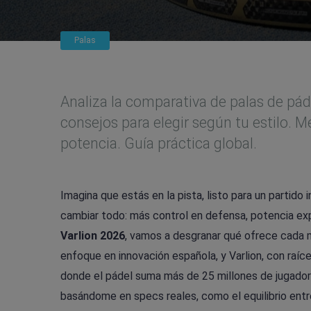
Palas
Analiza la comparativa de palas de pád
consejos para elegir según tu estilo. M
potencia. Guía práctica global.
Imagina que estás en la pista, listo para un partido 
cambiar todo: más control en defensa, potencia ex
Varlion 2026
, vamos a desgranar qué ofrece cada m
enfoque en innovación española, y Varlion, con raíce
donde el pádel suma más de 25 millones de jugadore
basándome en specs reales, como el equilibrio entr