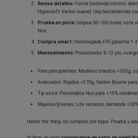
Revisa detalles:
Forma (redonda control, diam
Hypersoft Varlion suave). Usa herramientas co
Prueba en pista:
Golpea 50-100 bolas; nota vi
Nox.
Compra smart:
Homologada FIP, garantía 1-3 
Mantenimiento:
Presurizador 8-12 psi, overgr
Para principiantes: Modelos blandos <365g, c
Avanzados: Rígidos >370g, Varlion Bourne para 
Tip extra: Personaliza Nox para +15% rendimien
Mujeres/jóvenes: Lite versions, demanda +30%
Here’s the thing: no compres por hype. Prueba y ad
Al final, en esta
comparativa de palas de pádel No