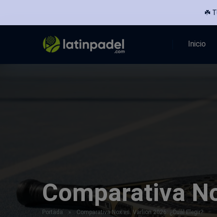
☘️ 
Inicio
Comparativa Nox
Portada
»
Comparativa Nox vs. Varlion 2026: ¿Cuál Elegir?