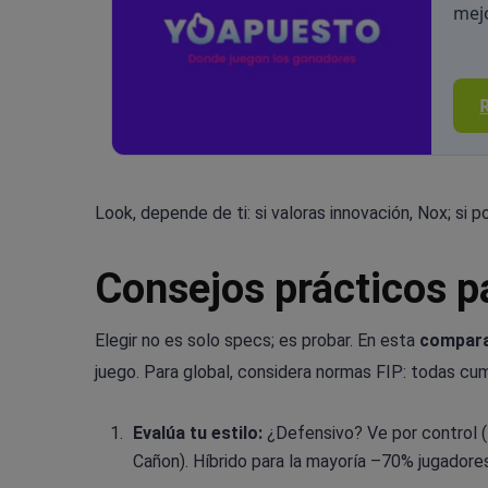
mej
Look, depende de ti: si valoras innovación, Nox; si po
Consejos prácticos pa
Elegir no es solo specs; es probar. En esta
comparat
juego. Para global, considera normas FIP: todas cump
Evalúa tu estilo:
¿Defensivo? Ve por control (
Cañon). Híbrido para la mayoría –70% jugadores