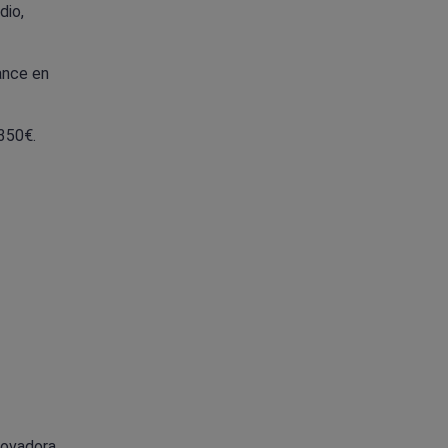
dio,
ance en
 350€.
novadora,