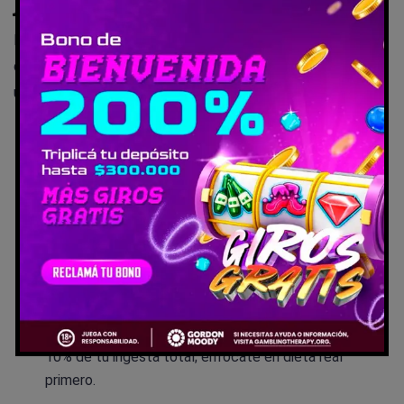
jugadores globales
Mira, en mi experiencia escribiendo sobre nutrición
deportiva, los errores comunes matan el progreso. Aquí
unos tips directos para evitarlos:
Personaliza siempre:
No copies rutinas de pros; un
nutricionista adapta a tu peso, género y nivel
(mujeres, ojo con el hierro por anemia).
Prioriza evidencia A:
Creatina y cafeína primero;
beta-alanina solo si sientes fatiga en rallies largos.
Hidrátate como prioridad:
Orina clara pre-partido.
Combina con electrolitos para euhidratación.
Evita excesos:
Suplementos no deben superar el
10% de tu ingesta total; enfócate en dieta real
primero.