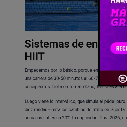
Sistemas de entrenam
HIIT
Empecemos por lo básico, porque en mi experiencia,
una carrera de 30-50 minutos al 60-70% de tu pulso 
principiantes: trota en terreno llano, tres días a 
Luego viene lo interválico, que simula el pádel pur
diez rondas—imita los cambios de ritmo en la pist
semanas subes un 20% tu capacidad. Para 2026, con 