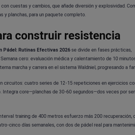
le con cuestas y cambios, que añade diversión y explosividad. Co
las y planchas, para un paquete completo.
ra construir resistencia
n Pádel: Rutinas Efectivas 2026
se divide en fases prácticas,
FIP. Semana cero: evaluación médica y calentamiento de 10 minuto
erna marcha y carrera en el sistema Waldniel, progresando a far
 circuitos: cuatro series de 12-15 repeticiones en ejercicios co
so. Integra core—planchas de 30-60 segundos—dos veces por s
interval training de 400 metros esfuerzo más 200 recuperación,
Cuatro-cinco días semanales, con dos de pádel real para mantenim