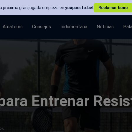
Tu próxima gran jugada empieza en
yoapuesto.bet
Reclamar bono
Amateurs
Consejos
Indumentaria
Noticias
Pal
para Entrenar Resis
026