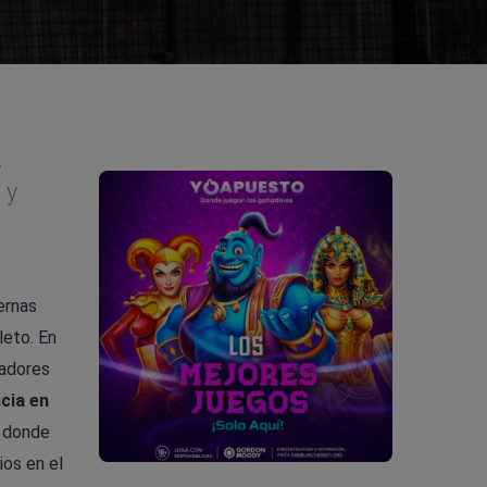
.
 y
ernas
leto. En
gadores
cia en
, donde
os en el