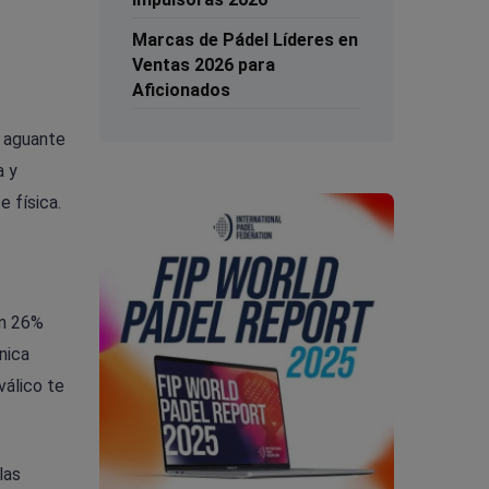
Marcas de Pádel Líderes en
Ventas 2026 para
Aficionados
y aguante
a y
 física.
un 26%
nica
válico te
las