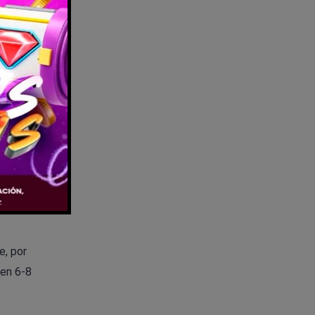
nuo, como
 para
e, por
 en 6-8