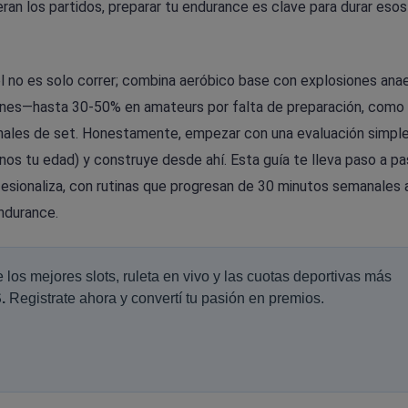
an los partidos, preparar tu endurance es clave para durar esos
l no es solo correr; combina aeróbico base con explosiones ana
siones—hasta 30-50% en amateurs por falta de preparación, como
n finales de set. Honestamente, empezar con una evaluación simp
os tu edad) y construye desde ahí. Esta guía te lleva paso a pa
esionaliza, con rutinas que progresan de 30 minutos semanales 
ndurance.
de los mejores slots, ruleta en vivo y las cuotas deportivas más
.
Registrate ahora y convertí tu pasión en premios.