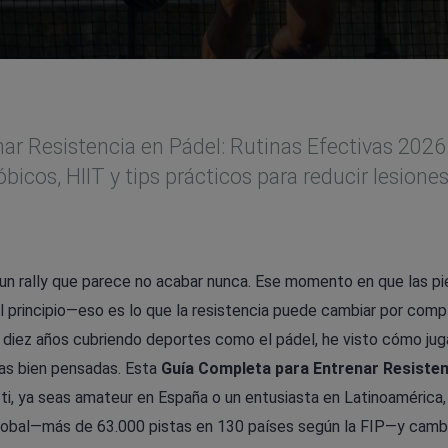
ar Resistencia en Pádel: Rutinas Efectivas 2026
icos, HIIT y tips prácticos para reducir lesiones
 un rally que parece no acabar nunca. Ese momento en que las pi
 principio—eso es lo que la resistencia puede cambiar por comp
 diez años cubriendo deportes como el pádel, he visto cómo ju
nas bien pensadas. Esta
Guía Completa para Entrenar Resisten
ti, ya seas amateur en España o un entusiasta en Latinoamérica
lobal—más de 63.000 pistas en 130 países según la FIP—y cambi