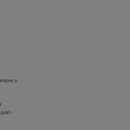
iempre, o
a
 post-