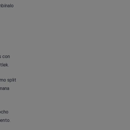
mbínalo
s con
tlek.
mo split
emana
 ocho
iento.