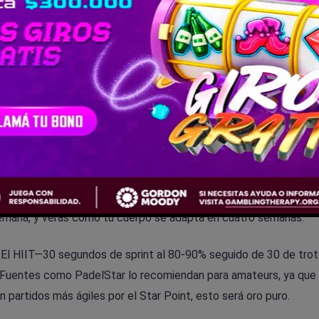
iento: de base aeróbica a
 saltarte la fundación es el error número uno. El sistema conti
máximo, fortalece el corazón para esos rallies eternos. Es ideal
la semana, y verás cómo tu cuerpo se adapta en cuatro semanas.
o. El HIIT—30 segundos de sprint al 80-90% seguido de 30 de trot
a. Fuentes como PadelStar lo recomiendan para amateurs, ya que
partidos más ágiles por el Star Point, esto será oro puro.