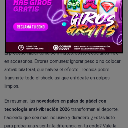
6 meses. Almacena sin sol directo para preservar
materiales.
Prueba en pista
: 2-3 sesiones; si vibra >10%, ajusta
posición o técnica. Combina con estiramientos para
max beneficio.
El proceso inicial toma 30 minutos, costo extra unos 10€
en accesorios. Errores comunes: ignorar peso o no colocar
antivib bilateral, que halvea el efecto. Técnica pobre
transmite todo el shock, así que enfócate en golpes
limpios.
En resumen, las
novedades en palas de pádel con
tecnología anti-vibración 2026
transforman el deporte,
haciendo que sea más inclusivo y duradero. ¿Estás listo
para probar una y sentir la diferencia en tu codo? Vale la