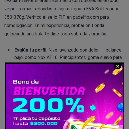
Evalúa tu nivel: si eres intermedio con dolores en el codo,
ve por formas redondas o lágrima, goma EVA Soft y peso
350-370g. Verifica el sello FIP en padelfip.com para
homologación. En mi experiencia, probar en tienda
golpeando una bola te dice todo sobre la vibración.
Evalúa tu perfil
: Nivel avanzado con dolor → balance
bajo, como Nox AT10. Principiantes: goma suave para
absorción total.
Instala antivibradores como ShockOut
: Limpia
agujeros, inserta 2-4 en empuñadura (cara ambas
lados), 1 min de proceso. Reduce vibra 70-80%.
Personaliza
: Añade Hesacore grip o overgrip grueso;
ajusta peso para balance. Evita >380g si
articulaciones sensibles.
Mantenimiento
: Limpia semanal, cambia antivib cada