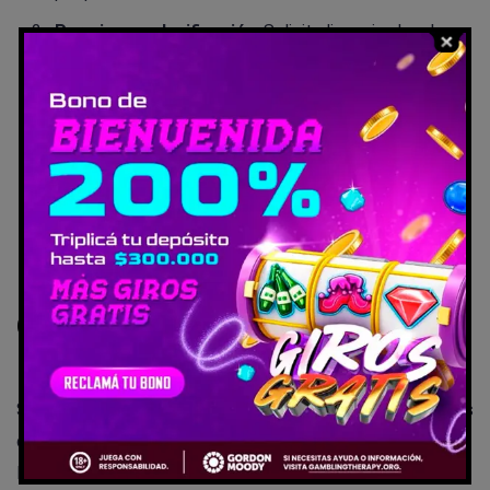
Permisos y planificación
: Solicita licencias locales y
cumple normas FIP (20x10m, zonas de seguridad).
Construcción base
: Hormigón armado de 15-20cm,
con drenaje al 2-3%.
Estructura y suelo
: Cristales templados de 12mm,
césped artificial con arena sílice.
Iluminación e inauguración
: LED a 500 lux; afíliate a
FIP y usa software de reservas.
Consejos prácticos para
invertir en pádel emergente
Si estás pensando en meterte en esto, te doy tips directos
de lo que he aprendido hablando con expertos como Alex
Ponseti del Padel World Summit. Enfócate en