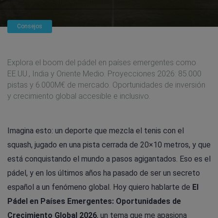
Consejos
Explora el boom del pádel en países emergentes como
EE.UU., India y Oriente Medio. Proyecciones 2026: 85.000
pistas y 6.000M€ de mercado. Oportunidades de inversión
y crecimiento global accesible e inclusivo.
Imagina esto: un deporte que mezcla el tenis con el
squash, jugado en una pista cerrada de 20×10 metros, y que
está conquistando el mundo a pasos agigantados. Eso es el
pádel, y en los últimos años ha pasado de ser un secreto
español a un fenómeno global. Hoy quiero hablarte de
El
Pádel en Países Emergentes: Oportunidades de
Crecimiento Global 2026
, un tema que me apasiona