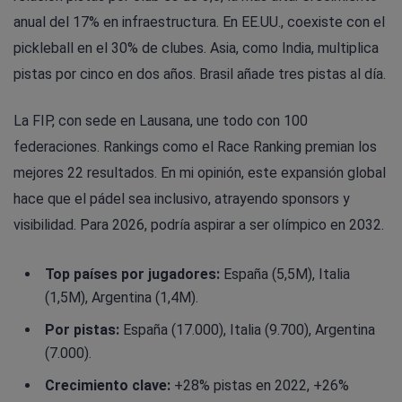
anual del 17% en infraestructura. En EE.UU., coexiste con el
pickleball en el 30% de clubes. Asia, como India, multiplica
pistas por cinco en dos años. Brasil añade tres pistas al día.
La FIP, con sede en Lausana, une todo con 100
federaciones. Rankings como el Race Ranking premian los
mejores 22 resultados. En mi opinión, este expansión global
hace que el pádel sea inclusivo, atrayendo sponsors y
visibilidad. Para 2026, podría aspirar a ser olímpico en 2032.
Top países por jugadores:
España (5,5M), Italia
(1,5M), Argentina (1,4M).
Por pistas:
España (17.000), Italia (9.700), Argentina
(7.000).
Crecimiento clave:
+28% pistas en 2022, +26%