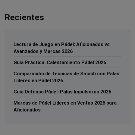
Recientes
Lectura de Juego en Pádel: Aficionados vs
Avanzados y Marcas 2026
Guía Práctica: Calentamiento Pádel 2026
Comparación de Técnicas de Smash con Palas
Líderes en Pádel 2026
Guía Defensa Pádel: Palas Impulsoras 2026
Marcas de Pádel Líderes en Ventas 2026 para
Aficionados