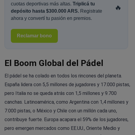
cuotas deportivas más altas.
Triplicá tu
🔥
depósito hasta $300.000 ARS.
Registrate
ahora y convertí tu pasión en premios.
Reclamar bono
El Boom Global del Pádel
El pádel se ha colado en todos los rincones del planeta.
España lidera con 5,5 millones de jugadores y 17.000 pistas,
pero Italia no se queda atrás con 1,5 millones y 9.700
canchas. Latinoamérica, como Argentina con 1,4 millones y
7.000 pistas, o México y Chile con un millón cada uno,
contribuye fuerte. Europa acapara el 59% de los jugadores,
pero emergen mercados como EE.UU., Oriente Medio y