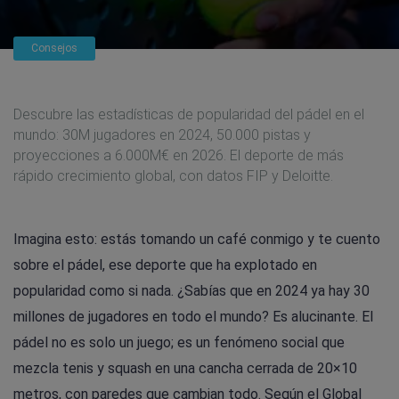
Consejos
Descubre las estadísticas de popularidad del pádel en el
mundo: 30M jugadores en 2024, 50.000 pistas y
proyecciones a 6.000M€ en 2026. El deporte de más
rápido crecimiento global, con datos FIP y Deloitte.
Imagina esto: estás tomando un café conmigo y te cuento
sobre el pádel, ese deporte que ha explotado en
popularidad como si nada. ¿Sabías que en 2024 ya hay 30
millones de jugadores en todo el mundo? Es alucinante. El
pádel no es solo un juego; es un fenómeno social que
mezcla tenis y squash en una cancha cerrada de 20×10
metros, con paredes que cambian todo. Según el Global