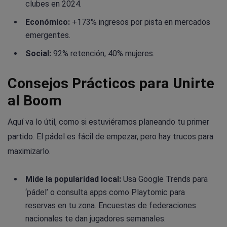
clubes en 2024.
Económico:
+173% ingresos por pista en mercados
emergentes.
Social:
92% retención, 40% mujeres.
Consejos Prácticos para Unirte
al Boom
Aquí va lo útil, como si estuviéramos planeando tu primer
partido. El pádel es fácil de empezar, pero hay trucos para
maximizarlo.
Mide la popularidad local:
Usa Google Trends para
‘pádel’ o consulta apps como Playtomic para
reservas en tu zona. Encuestas de federaciones
nacionales te dan jugadores semanales.