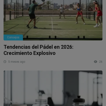
Consejos
Tendencias del Pádel en 2026:
Crecimiento Explosivo
5 meses ago
26