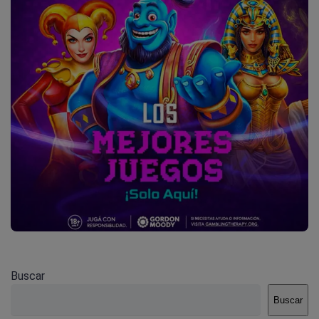
Buscar
Buscar