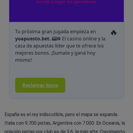
🔥
Tu próxima gran jugada empieza en
yoapuesto.bet.
🎰⚽ El casino online y la
casa de apuestas líder que te ofrece los
mejores bonos. ¡Sumate y ganá hoy
mismo!
Reclamar bono
España es el rey indiscutible, pero el mapa se expande.
Italia con 9.700 pistas, Argentina con 7.000. En Oceanía, la
relación pistas por club es de 3,6, la más alta. Crecimiento