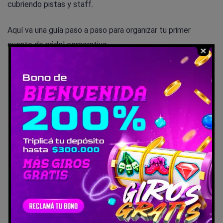
cubriendo pistas y staff.
Aquí va una guía paso a paso para organizar tu primer
evento de pádel corporativo:
Define objetivos
: Decide si es mixto, femenino o
general; alinea con metas como cohesión o
networking.
Planifica logística
: Elige fechas (fines de semana),
4-8 pistas para 32-64 jugadores, y duración de 4-6
horas.
Maneja inscripciones
: Usa apps como Playtomic
para reservas; promociona vía redes y emails con
incentivos como palas de prueba.
Prepara infraestructura
: Incluye botiquín, árbitros,
monitores y una zona de hospitalidad con agua y