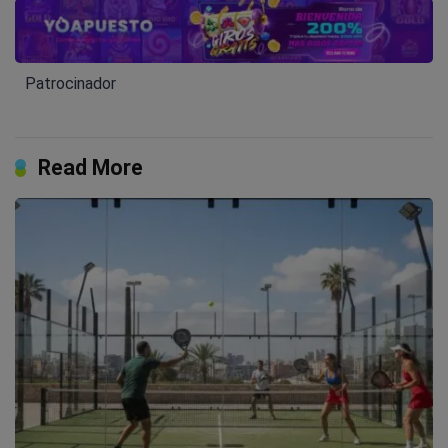
Patrocinador
Read More