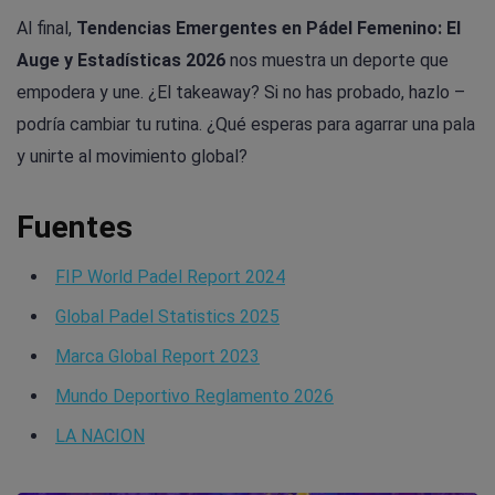
Al final,
Tendencias Emergentes en Pádel Femenino: El
Auge y Estadísticas 2026
nos muestra un deporte que
empodera y une. ¿El takeaway? Si no has probado, hazlo –
podría cambiar tu rutina. ¿Qué esperas para agarrar una pala
y unirte al movimiento global?
Fuentes
FIP World Padel Report 2024
Global Padel Statistics 2025
Marca Global Report 2023
Mundo Deportivo Reglamento 2026
LA NACION