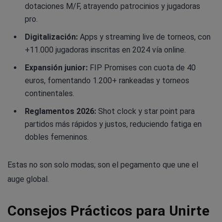
dotaciones M/F, atrayendo patrocinios y jugadoras
pro.
Digitalización:
Apps y streaming live de torneos, con
+11.000 jugadoras inscritas en 2024 vía online.
Expansión junior:
FIP Promises con cuota de 40
euros, fomentando 1.200+ rankeadas y torneos
continentales.
Reglamentos 2026:
Shot clock y star point para
partidos más rápidos y justos, reduciendo fatiga en
dobles femeninos.
Estas no son solo modas; son el pegamento que une el
auge global.
Consejos Prácticos para Unirte