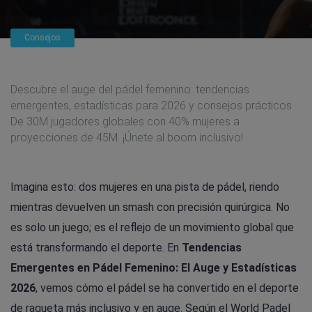
Consejos
Descubre el auge del pádel femenino: tendencias
emergentes, estadísticas para 2026 y consejos prácticos.
De 30M jugadores globales con 40% mujeres a
proyecciones de 45M. ¡Únete al boom inclusivo!
Imagina esto: dos mujeres en una pista de pádel, riendo
mientras devuelven un smash con precisión quirúrgica. No
es solo un juego; es el reflejo de un movimiento global que
está transformando el deporte. En
Tendencias
Emergentes en Pádel Femenino: El Auge y Estadísticas
2026
, vemos cómo el pádel se ha convertido en el deporte
de raqueta más inclusivo y en auge. Según el World Padel