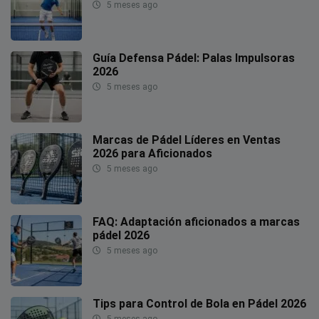
5 meses ago
Guía Defensa Pádel: Palas Impulsoras
2026
5 meses ago
Marcas de Pádel Líderes en Ventas
2026 para Aficionados
5 meses ago
FAQ: Adaptación aficionados a marcas
pádel 2026
5 meses ago
Tips para Control de Bola en Pádel 2026