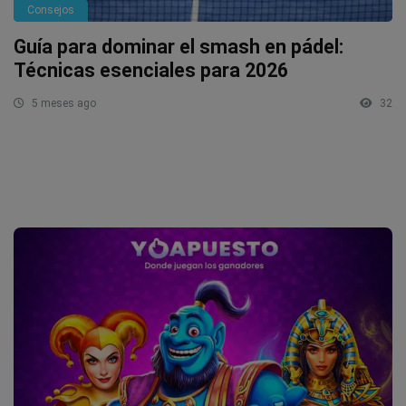
Consejos
Guía para dominar el smash en pádel:
Técnicas esenciales para 2026
5 meses ago
32